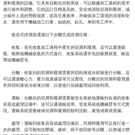
屑和廢屑的設備。它具有自動化控制系統，可以根據加工過程的需求
進行操作和調整。它的設計目標是高效、安全地清除切屑和廢屑，減
少操作人員的勞動強度，提高生產效率，并確保加工環境的清潔和安
全。通常用于機械加工行業，如銑削、鉆孔、車削等工序中。
復合式排屑器通過以下步驟完成排屑任務：
收集：首先收集加工過程中產生的切屑和廢屑。這可以通過吸
風、吸附或機械收集的方式進行。收集系統通常包括吸塵裝置、輸送
帶或機械臂等。
分離：收集到的切屑和廢屑需要與切削液或冷卻液進行分離。這
可以通過離心力、重力或過濾器等方法實現。分離后的切屑和廢屑通
常與切削液或冷卻液分開，以便進行后續處理或回收利用。
運輸：分離后的切屑和廢屑需要被安全有效地運輸到合適的收集
容器或處理設備中。這可以通過輸送帶、管道系統或機械臂等方式實
現。運輸系統需要確保切屑和廢屑的順利流動，避免堵塞或泄漏。
處理：運輸到收集容器或處理設備后，切屑和廢屑可以進行進一
步的處理。這可能包括壓縮、破碎、烘干或回收等步驟，以便減少體