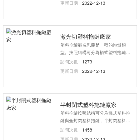
更新日期：
2022-12-13
開，便于安裝和維修。運動時噪音
低、耐磨、可高速運動。
激光切塑料拖鏈廠家
塑料拖鏈顧名思義是一種的拖鏈類
型。按照結構可分為橋式塑料拖鏈與
全封閉塑料拖鏈；按照型號分為小型
訪問次數：
1273
拖鏈、一般型拖鏈與大型拖鏈；按照
更新日期：
2022-12-13
噪音系數可分為普通拖鏈與拖鏈；按
照形式可分為普通拖鏈、并聯拖鏈、
S型拖鏈；按原料分為原包塑料和再
生塑料等。
半封閉式塑料拖鏈廠家
塑料拖鏈按照結構可分為橋式塑料拖
鏈與全封閉塑料拖鏈，半封閉塑料拖
鏈；按照型號分為小型拖鏈、一般型
訪問次數：
1458
拖鏈與大型拖鏈；按照噪音系數可分
更新日期：
2022-12-13