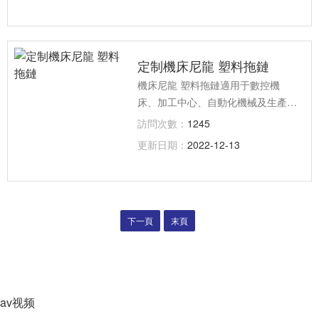
隨機床、機械設備移動部件協調地運
行，可發揮安全保護和導向的能力，
可延長被保護的電線、電纜、液、氣
定制機床尼龍 塑料拖鏈
軟管的使用壽命，降低消耗
機床尼龍 塑料拖鏈適用于數控機
床、加工中心、自動化機械及生產線
等各類機床、機器人、運輸機械、測
訪問次數：
1245
量儀器、搬運裝置以及其它驅動控制
更新日期：
2022-12-13
作為電線、電纜液、氣軟管的防護裝
置，能隨機床、機械設備移動部件協
調地運行，可發揮安全保護和導向的
能力，可延長被保護的電線、電纜、
下一頁
液、氣軟管的使用壽命，降低消耗
末頁
av视频