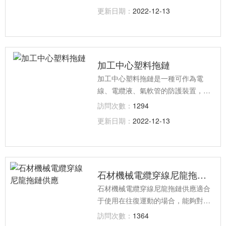
音系數可分為普通拖鏈與拖鏈；按照
更新日期：
2022-12-13
形式可分為普通拖鏈、并聯拖鏈、S
型拖鏈；按原料分為原包塑料和再生
塑料等。
加工中心塑料拖鏈
加工中心塑料拖鏈是一種可作為電
線、電纜液、氣軟管的防護裝置，能
隨機床、機械設備移動部件協調地運
訪問次數：
1294
行，可發揮安全保護和導向的能力，
更新日期：
2022-12-13
可延長被保護的電線、電纜、液、氣
軟管的使用壽命，降低消耗，可大大
改善機床、機械設備的電線、電纜、
液、氣軟管分布零亂的狀況，使之整
石材機械電纜穿線尼龍拖鏈供應
齊、規則地排列在一起，能增強機
床、機械設備的整體藝術造型效果。
石材機械電纜穿線尼龍拖鏈供應適合
于使用在往復運動的場合，能夠對內
置的電纜、油管、氣管、水管等起到
訪問次數：
1364
牽引和保護作用，拖鏈每節都能打