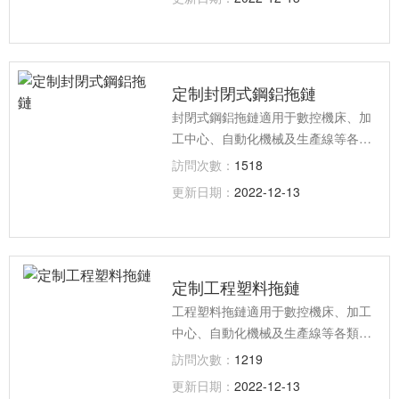
為普通拖鏈與拖鏈；按照形式可分為
普通拖鏈、并聯拖鏈、S型拖鏈；按
原料分為原包塑料和再生塑料等。
定制封閉式鋼鋁拖鏈
封閉式鋼鋁拖鏈適用于數控機床、加
工中心、自動化機械及生產線等各類
機床、機器人、運輸機械、測量儀
訪問次數：
1518
器、搬運裝置以及其它驅動控制作為
更新日期：
2022-12-13
電線、電纜液、氣軟管的防護裝置，
能隨機床、機械設備移動部件協調地
運行，可發揮安全保護和導向的能
力，可延長被保護的電線、電纜、
定制工程塑料拖鏈
液、氣軟管的使用壽命，降低消耗
工程塑料拖鏈適用于數控機床、加工
中心、自動化機械及生產線等各類機
床、機器人、運輸機械、測量儀器、
訪問次數：
1219
搬運裝置以及其它驅動控制作為電
更新日期：
2022-12-13
線、電纜液、氣軟管的防護裝置，能