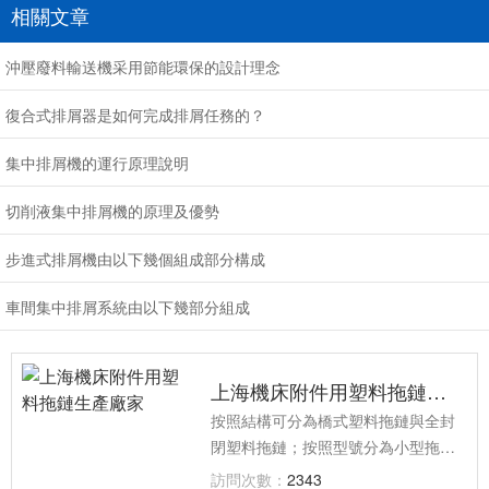
相關文章
沖壓廢料輸送機采用節能環保的設計理念
復合式排屑器是如何完成排屑任務的？
集中排屑機的運行原理說明
切削液集中排屑機的原理及優勢
步進式排屑機由以下幾個組成部分構成
車間集中排屑系統由以下幾部分組成
上海機床附件用塑料拖鏈生產廠家
按照結構可分為橋式塑料拖鏈與全封
閉塑料拖鏈；按照型號分為小型拖
鏈、一般型拖鏈與大型拖鏈；按照噪
訪問次數：
2343