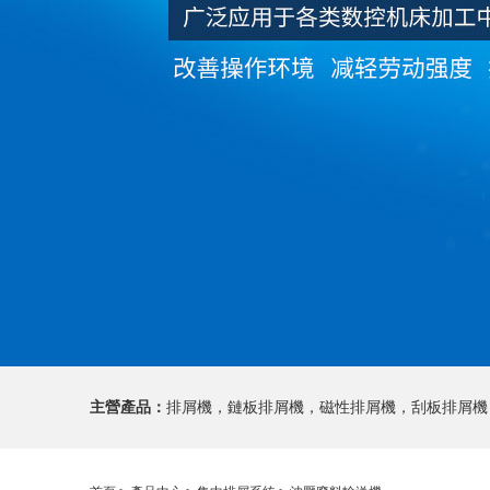
主營產品：
排屑機，鏈板排屑機，磁性排屑機，刮板排屑機
沖壓廢料輸送機、沖壓廢料輸送線