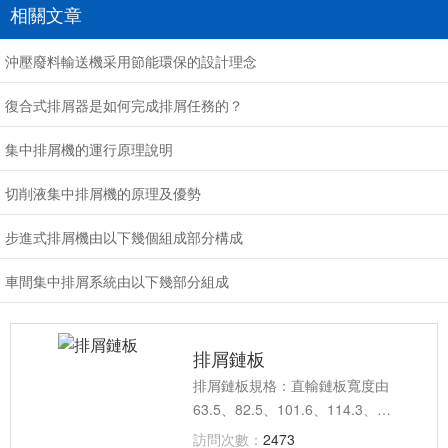
相關文章
沖壓廢料輸送機采用節能環保的設計理念
復合式排屑器是如何完成排屑任務的？
集中排屑機的運行原理說明
切削液集中排屑機的原理及優勢
步進式排屑機由以下幾個組成部分構成
車間集中排屑系統由以下幾部分組成
排屑鏈板
排屑鏈板規格：直輸鏈板寬度由
63.5、82.5、101.6、114.3、
152.4、190.5、254、304.8；轉彎
訪問次數：
2473