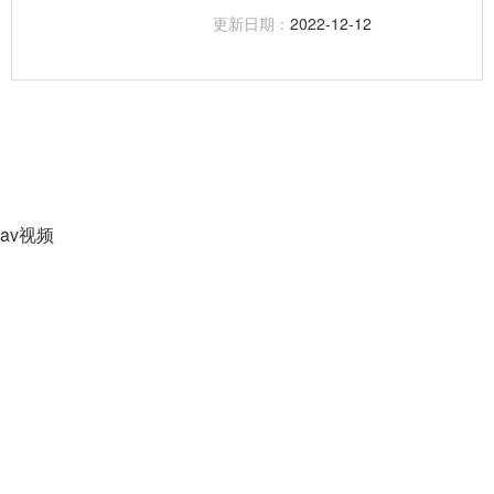
鏈板寬度有82.5、114.3、152.4、
更新日期：
2022-12-12
190.5、304.8。
av视频